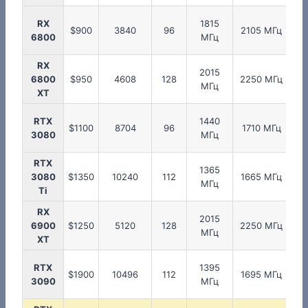
RX
1815
2
$900
3840
96
2105 МГц
6800
МГц
RX
2015
2
6800
$950
4608
128
2250 МГц
МГц
XT
RTX
1440
1
$1100
8704
96
1710 МГц
3080
МГц
RTX
1365
1
3080
$1350
10240
112
1665 МГц
МГц
Ti
RX
2015
2
6900
$1250
5120
128
2250 МГц
МГц
XT
RTX
1395
1
$1900
10496
112
1695 МГц
3090
МГц