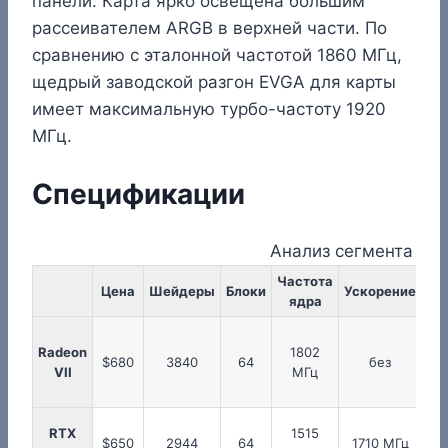
панели. Карта ярко освещена большим
рассеивателем ARGB в верхней части. По
сравнению с эталонной частотой 1860 МГц,
щедрый заводской разгон EVGA для карты
имеет максимальную турбо-частоту 1920
МГц.
Спецификации
Анализ сегмента ры
Частота
Ча
Цена
Шейдеры
Блоки
Ускорение
ядра
па
Radeon
1802
1
$680
3840
64
без
VII
МГц
RTX
1515
1
$650
2944
64
1710 МГц