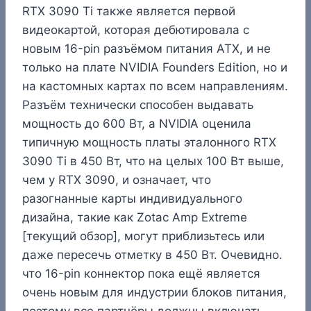
RTX 3090 Ti также является первой
видеокартой, которая дебютировала с
новым 16-pin разъёмом питания ATX, и не
только на плате NVIDIA Founders Edition, но и
на кастомных картах по всем направлениям.
Разъём технически способен выдавать
мощность до 600 Вт, а NVIDIA оценила
типичную мощность платы эталонного RTX
3090 Ti в 450 Вт, что на целых 100 Вт выше,
чем у RTX 3090, и означает, что
разогнанные карты индивидуального
дизайна, такие как Zotac Amp Extreme
[текущий обзор], могут приблизьтесь или
даже пересечь отметку в 450 Вт. Очевидно.
что 16-pin коннектор пока ещё является
очень новым для индустрии блоков питания,
поэтому все партнёры должны включать