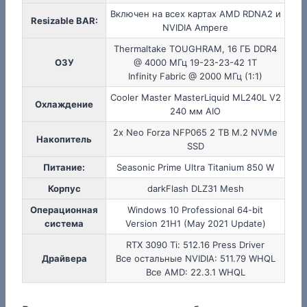
Включен на всех картах AMD RDNA2 и
Resizable BAR:
NVIDIA Ampere
Thermaltake TOUGHRAM, 16 ГБ DDR4
ОЗУ
@ 4000 МГц 19-23-23-42 1T
Infinity Fabric @ 2000 МГц (1:1)
Cooler Master MasterLiquid ML240L V2
Охлаждение
240 мм AIO
2x Neo Forza NFP065 2 TB M.2 NVMe
Накопитель
SSD
Питание:
Seasonic Prime Ultra Titanium 850 W
Корпус
darkFlash DLZ31 Mesh
Операционная
Windows 10 Professional 64-bit
система
Version 21H1 (May 2021 Update)
RTX 3090 Ti: 512.16 Press Driver
Драйвера
Все остальные NVIDIA: 511.79 WHQL
Все AMD: 22.3.1 WHQL