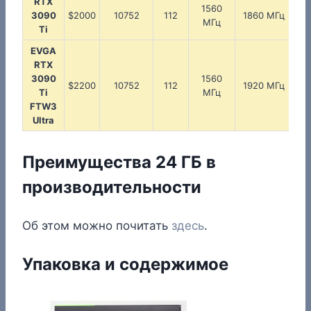
RTX
1560
1
3090
$2000
10752
112
1860 МГц
МГц
Ti
EVGA
RTX
3090
1560
1
$2200
10752
112
1920 МГц
Ti
МГц
FTW3
Ultra
Преимущества 24 ГБ в
производительности
Об этом можно почитать
здесь
.
Упаковка и содержимое