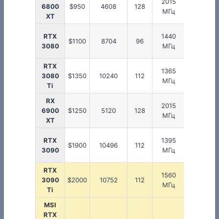
2015
6800
$950
4608
128
2250 МГ
МГц
XT
RTX
1440
$1100
8704
96
1710 МГ
3080
МГц
RTX
1365
3080
$1350
10240
112
1665 МГ
МГц
Ti
RX
2015
6900
$1250
5120
128
2250 МГ
МГц
XT
RTX
1395
$1900
10496
112
1695 МГ
3090
МГц
RTX
1560
3090
$2000
10752
112
1860 МГ
МГц
Ti
MSI
RTX