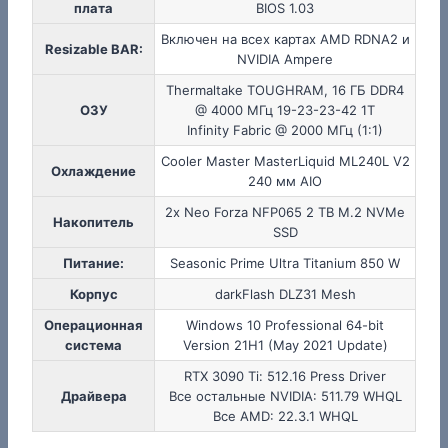
плата
BIOS 1.03
Включен на всех картах AMD RDNA2 и
Resizable BAR:
NVIDIA Ampere
Thermaltake TOUGHRAM, 16 ГБ DDR4
ОЗУ
@ 4000 МГц 19-23-23-42 1T
Infinity Fabric @ 2000 МГц (1:1)
Cooler Master MasterLiquid ML240L V2
Охлаждение
240 мм AIO
2x Neo Forza NFP065 2 TB M.2 NVMe
Накопитель
SSD
Питание:
Seasonic Prime Ultra Titanium 850 W
Корпус
darkFlash DLZ31 Mesh
Операционная
Windows 10 Professional 64-bit
система
Version 21H1 (May 2021 Update)
RTX 3090 Ti: 512.16 Press Driver
Драйвера
Все остальные NVIDIA: 511.79 WHQL
Все AMD: 22.3.1 WHQL