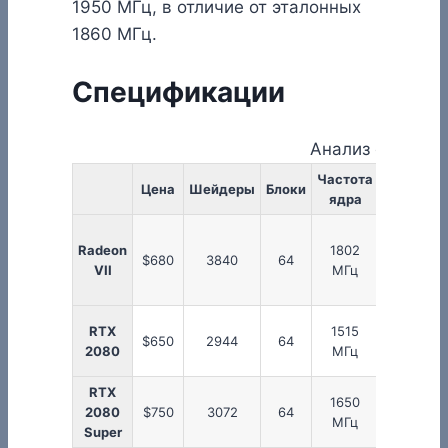
1950 МГц, в отличие от эталонных
1860 МГц.
Спецификации
Анализ сегмент
Частота
Цена
Шейдеры
Блоки
Ускорени
ядра
Radeon
1802
$680
3840
64
без
VII
МГц
RTX
1515
$650
2944
64
1710 МГ
2080
МГц
RTX
1650
2080
$750
3072
64
1815 МГ
МГц
Super