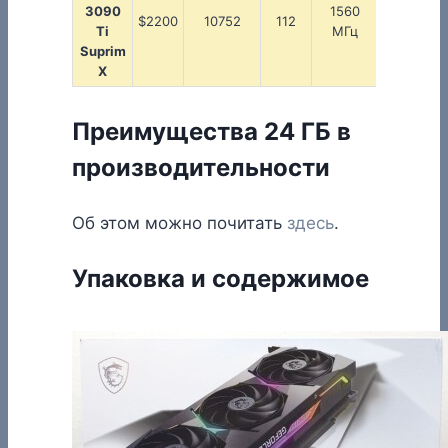
3090
1560
$2200
10752
112
1950 МГ
Ti
МГц
Suprim
X
Преимущества 24 ГБ в
производительности
Об этом можно почитать
здесь
.
Упаковка и содержимое