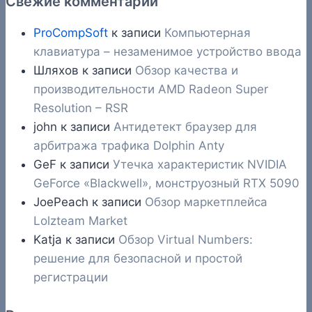
Свежие комментарии
ProCompSoft
к записи
Компьютерная
клавиатура – незаменимое устройство ввода
Шляхов
к записи
Обзор качества и
производительности AMD Radeon Super
Resolution – RSR
john
к записи
Антидетект браузер для
арбитража трафика Dolphin Anty
GeF
к записи
Утечка характеристик NVIDIA
GeForce «Blackwell», монструозный RTX 5090
JoePeach
к записи
Обзор маркетплейса
Lolzteam Market
Katja
к записи
Обзор Virtual Numbers:
решение для безопасной и простой
регистрации