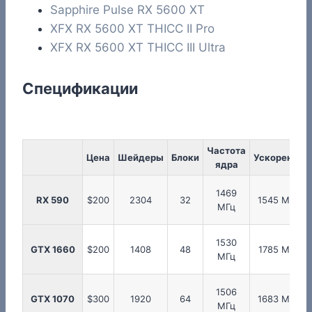
Sapphire Pulse RX 5600 XT
XFX RX 5600 XT THICC II Pro
XFX RX 5600 XT THICC III Ultra
Спецификации
Частота
Цена
Шейдеры
Блоки
Ускорение
ядра
1469
RX 590
$200
2304
32
1545 МГц
МГц
1530
GTX 1660
$200
1408
48
1785 МГц
МГц
1506
GTX 1070
$300
1920
64
1683 МГц
МГц