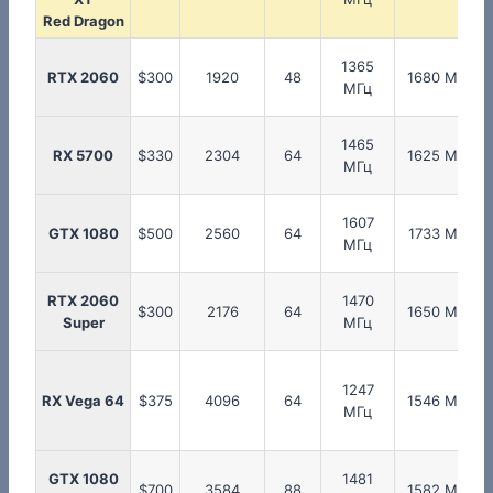
Red Dragon
1365
RTX 2060
$300
1920
48
1680 МГц
МГц
1465
RX 5700
$330
2304
64
1625 МГц
МГц
1607
GTX 1080
$500
2560
64
1733 МГц
МГц
RTX 2060
1470
$300
2176
64
1650 МГц
Super
МГц
1247
RX Vega 64
$375
4096
64
1546 МГц
МГц
GTX 1080
1481
$700
3584
88
1582 МГц